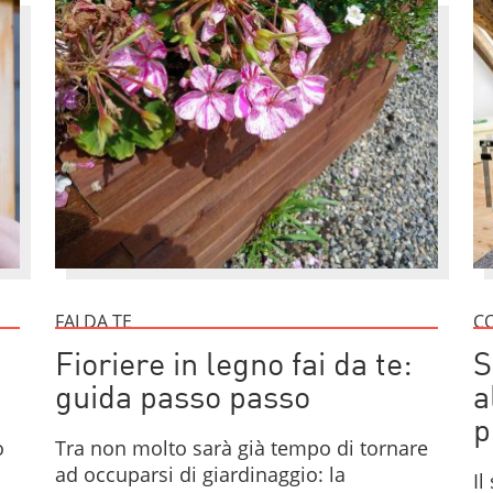
FAI DA TE
CO
Fioriere in legno fai da te:
S
guida passo passo
a
p
o
Tra non molto sarà già tempo di tornare
ad occuparsi di giardinaggio: la
Il