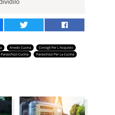
ividilo
na
Arredo Cucina
Consigli Per L'Acquisto
Paraschizzi Cucina
Paraschizzi Per La Cucina