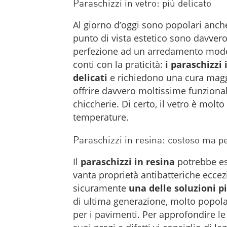
Paraschizzi in vetro: più delicato
Al giorno d’oggi sono popolari anch
punto di vista estetico sono davvero 
perfezione ad un arredamento moder
conti con la praticità:
i paraschizzi 
delicati
e richiedono una cura magg
offrire davvero moltissime funzionali
chiccherie. Di certo, il vetro è molto
temperature.
Paraschizzi in resina: costoso ma pe
Il
paraschizzi in resina
potrebbe es
vanta proprietà antibatteriche eccezi
sicuramente
una delle soluzioni 
di ultima generazione, molto popolar
per i pavimenti. Per approfondire le 