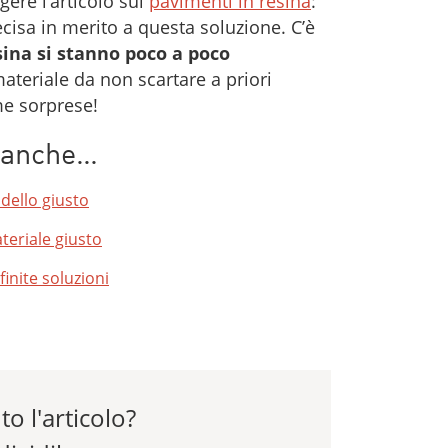
ggere l’articolo sui
pavimenti in resina
:
ecisa in merito a questa soluzione. C’è
esina si stanno poco a poco
 materiale da non scartare a priori
me sorprese!
e anche…
dello giusto
teriale giusto
finite soluzioni
to l'articolo?