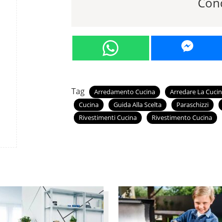
Cond
Tag
Arredamento Cucina
Arredare La Cuci
Cucina
Guida Alla Scelta
Paraschizzi
Rivestimenti Cucina
Rivestimento Cucina