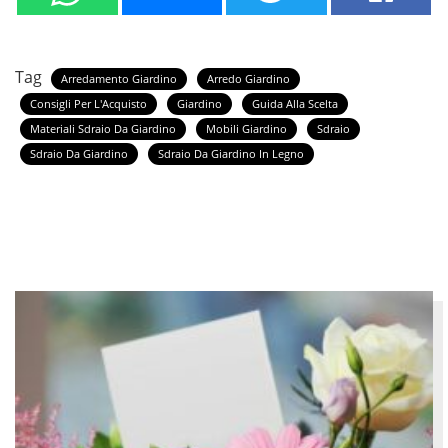
Tag
Arredamento Giardino
Arredo Giardino
Consigli Per L'Acquisto
Giardino
Guida Alla Scelta
Materiali Sdraio Da Giardino
Mobili Giardino
Sdraio
Sdraio Da Giardino
Sdraio Da Giardino In Legno