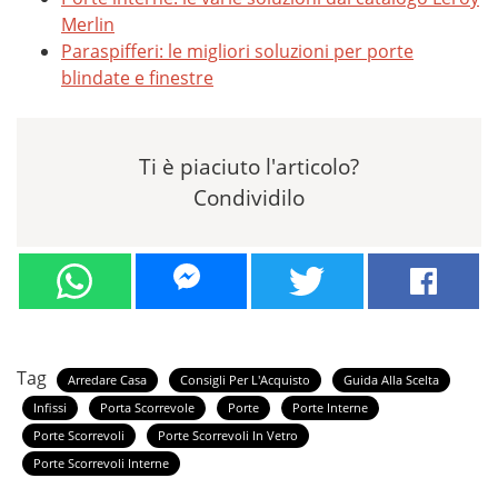
Merlin
Paraspifferi: le migliori soluzioni per porte
blindate e finestre
Ti è piaciuto l'articolo?
Condividilo
Tag
Arredare Casa
Consigli Per L'Acquisto
Guida Alla Scelta
Infissi
Porta Scorrevole
Porte
Porte Interne
Porte Scorrevoli
Porte Scorrevoli In Vetro
Porte Scorrevoli Interne