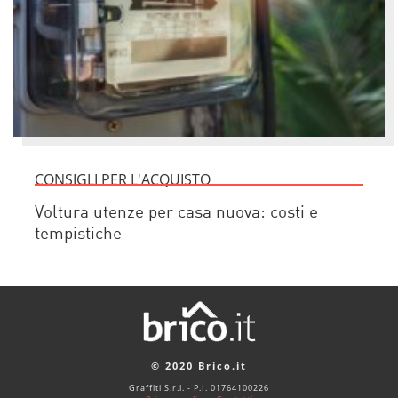
CONSIGLI PER L'ACQUISTO
Voltura utenze per casa nuova: costi e
tempistiche
© 2020 Brico.it
Graffiti S.r.l. - P.I. 01764100226