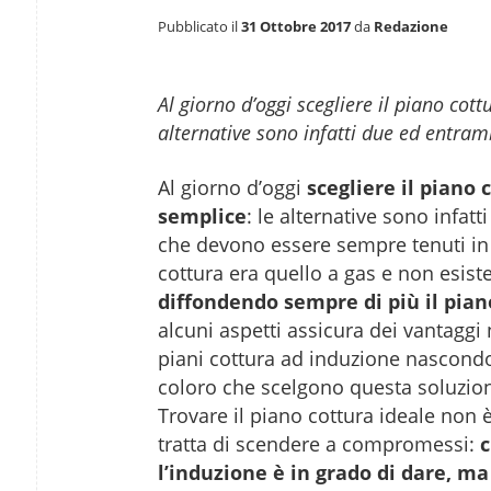
Pubblicato il
31 Ottobre 2017
da
Redazione
Al giorno d’oggi scegliere il piano cott
alternative sono infatti due ed entra
Al giorno d’oggi
scegliere il piano 
semplice
: le alternative sono infat
che devono essere sempre tenuti in
cottura era quello a gas e non esist
diffondendo sempre di più il pia
alcuni aspetti assicura dei vantaggi
piani cottura ad induzione nascond
coloro che scelgono questa soluzio
Trovare il piano cottura ideale non 
tratta di scendere a compromessi:
c
l’induzione è in grado di dare, m