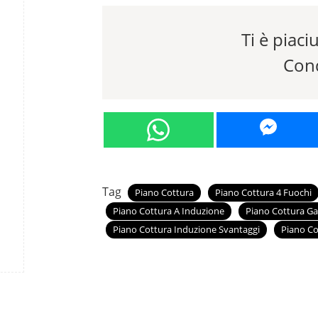
Ti è piaciu
Cond
Tag
Piano Cottura
Piano Cottura 4 Fuochi
Piano Cottura A Induzione
Piano Cottura Ga
Piano Cottura Induzione Svantaggi
Piano Co