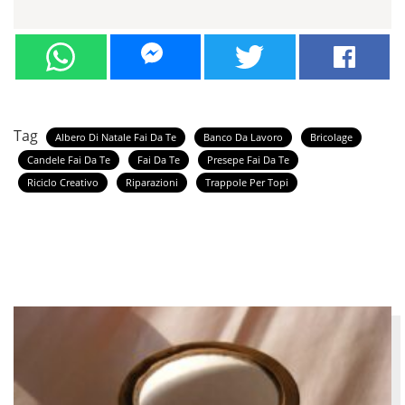
Tag
Albero Di Natale Fai Da Te
Banco Da Lavoro
Bricolage
Candele Fai Da Te
Fai Da Te
Presepe Fai Da Te
Riciclo Creativo
Riparazioni
Trappole Per Topi