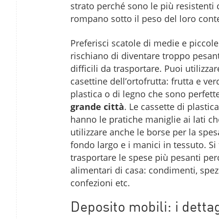
strato perché sono le più resistenti
rompano sotto il peso del loro cont
Preferisci scatole di medie e piccol
rischiano di diventare troppo pesant
difficili da trasportare. Puoi utilizz
casettine dell’ortofrutta: frutta e v
plastica o di legno che sono perfett
grande città
. Le cassette di plastic
hanno le pratiche maniglie ai lati che
utilizzare anche le borse per la spesa,
fondo largo e i manici in tessuto. S
trasportare le spese più pesanti perc
alimentari di casa: condimenti, spezie,
confezioni etc.
Deposito mobili: i detta